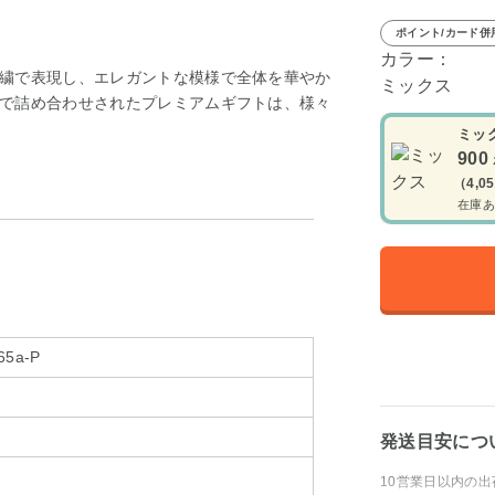
ポイント/カード併
カラー：
繍で表現し、エレガントな模様で全体を華やか
ミックス
で詰め合わせされたプレミアムギフトは、様々
ミッ
900
（4,0
在庫あ
65a-P
発送目安につ
10営業日以内の