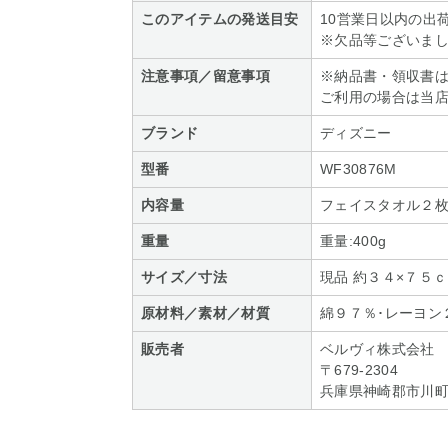
このアイテムの発送目安
10営業日以内の出
※欠品等ございま
注意事項／留意事項
※納品書・領収書
ご利用の場合は当
ブランド
ディズニー
型番
WF30876M
内容量
フェイスタオル２
重量
重量:400g
サイズ／寸法
現品 約３４×７５
原材料／素材／材質
綿９７％･レーヨン
販売者
ベルヴィ株式会社
〒679-2304
兵庫県神崎郡市川町下