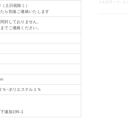
※欠品等ございま
荷（土日祝除く）
したら別途ご連絡いたします
は同封しておりません。
店までご連絡ください。
枚
ｃｍ
２％･ポリエステル１％
瀬加195-1