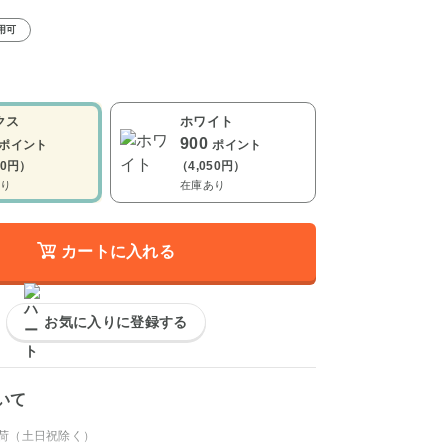
用可
クス
ホワイト
900
ポイント
ポイント
50円）
（4,050円）
り
在庫あり
カートに入れる
お気に入りに登録する
いて
出荷（土日祝除く）