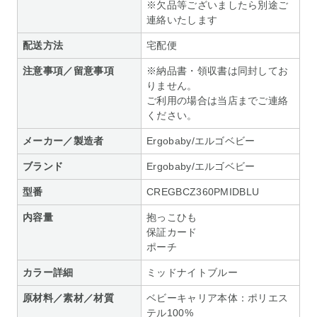
※欠品等ございましたら別途ご
連絡いたします
配送方法
宅配便
注意事項／留意事項
※納品書・領収書は同封してお
りません。
ご利用の場合は当店までご連絡
ください。
メーカー／製造者
Ergobaby/エルゴベビー
ブランド
Ergobaby/エルゴベビー
型番
CREGBCZ360PMIDBLU
内容量
抱っこひも
保証カード
ポーチ
カラー詳細
ミッドナイトブルー
原材料／素材／材質
ベビーキャリア本体：ポリエス
テル100%