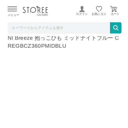
【熊本県での地震による影響について】
令和8年熊本地震に
よる配送遅延が発生しております。
ログイン
お気に入り
メニュー
ソムリエ＠ギフト
エルゴベビー オムニ ブリーズ Ergobaby OM
NI Breeze 抱っこひも ミッドナイトブルー C
REGBCZ360PMIDBLU
カラーはミッドナイトブルーのお届けになります。
カラーはミッドナイトブルーのお届けになります。
カラーはミッドナイトブルーのお届けになります。