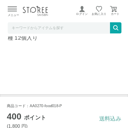
【熊本県での地震による影響について】
令和8年熊本地震に
よる配送遅延が発生しております。
ログイン
お気に入り
メニュー
ソムリエ＠ギフト
銀座千疋屋 缶入りひとくちフルーツゼリー 4
種 12個入り
商品コード：AA0270-food018-P
400
ポイント
送料込み
(1,800
円
)