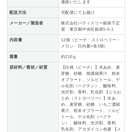
連絡いたします
配送方法
宅配便にてお届け
メーカー／製造者
株式会社パティスリー銀座千疋
屋 東京都中央区銀座5-5-1
内容量
12個（ピーチ・ストロベリー・
メロン・日向夏×各3個）
重量
約210ｇ
原材料／素材／材質
【白桃（ピーチ）】水あめ、麦
芽糖、砂糖、桃濃縮果汁、粉末
オブラート、ソルビトール、ゲ
ル化剤（ペクチン）、酸味料、
光沢剤、香料、乳化剤 【とちお
とめ（ストロベリー）】水あ
め、麦芽糖、砂糖、いちご濃縮
果汁、粉末オブラート、ソルビ
トール、ゲル化剤（ペクチ
ン）、酸味料、光沢剤、香料、
乳化剤、アカダイコン色素 【メ