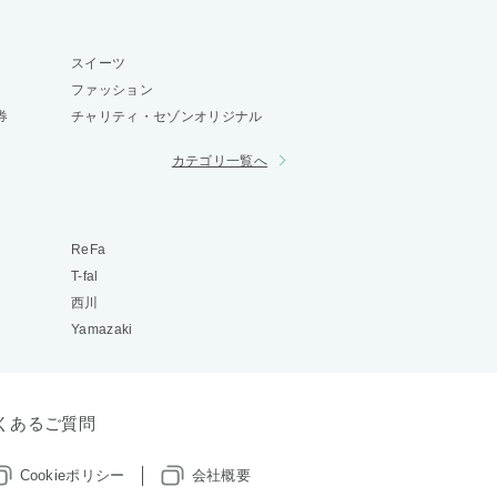
スイーツ
ファッション
券
チャリティ・セゾンオリジナル
カテゴリ一覧へ
ReFa
T-fal
西川
Yamazaki
くあるご質問
Cookieポリシー
会社概要