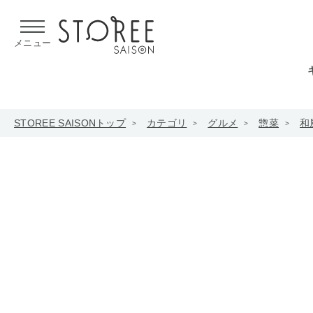
【熊本県での地震による影響について】
令和8年熊本地震による
メニュー
STOREE SAISONトップ
カテゴリ
グルメ
惣菜
和