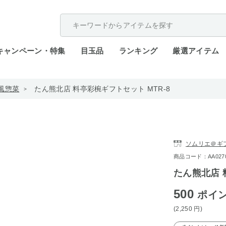
配送遅延が発生しております。
キャンペーン・特集
目玉品
ランキング
厳選アイテム
風惣菜
たん熊北店 料亭彩椀ギフトセット MTR-8
ソムリエ＠ギ
商品コード：AA0270-
たん熊北店 
500
ポイ
(2,250
円
)