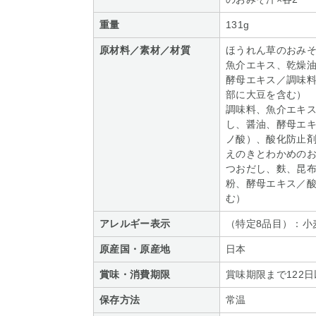
重量
131g
原材料／素材／材質
ほうれん草のおみ
魚介エキス、乾燥
酵母エキス／調味料
部に大豆を含む）
調味料、魚介エキ
し、醤油、酵母エ
ノ酸）、酸化防止剤
えのきとわかめのお
つおだし、麩、昆
粉、酵母エキス／酸
む）
アレルギー表示
（特定8品目）：小
原産国・原産地
日本
賞味・消費期限
賞味期限まで122
保存方法
常温