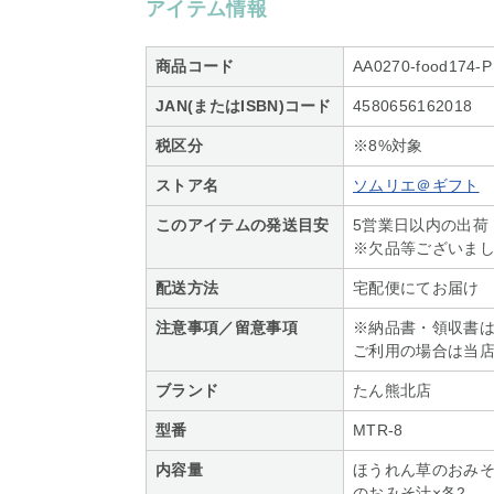
アイテム情報
商品コード
AA0270-food174-P
JAN(またはISBN)コード
4580656162018
税区分
※8%対象
ストア名
ソムリエ＠ギフト
このアイテムの発送目安
5営業日以内の出荷
※欠品等ございま
配送方法
宅配便にてお届け
注意事項／留意事項
※納品書・領収書
ご利用の場合は当
ブランド
たん熊北店
型番
MTR-8
内容量
ほうれん草のおみそ
のおみそ汁×各2