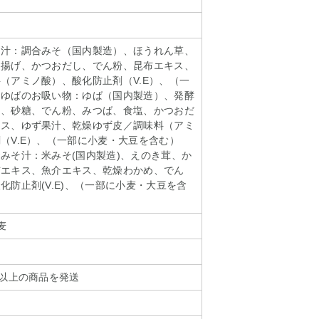
そ汁：調合みそ（国内製造）、ほうれん草、
油揚げ、かつおだし、でん粉、昆布エキス、
（アミノ酸）、酸化防止剤（V.E）、（一
 ゆばのお吸い物：ゆば（国内製造）、発酵
ス、砂糖、でん粉、みつば、食塩、かつおだ
キス、ゆず果汁、乾燥ゆず皮／調味料（アミ
（V.E）、（一部に小麦・大豆を含む）
みそ汁：米みそ(国内製造)、えのき茸、か
布エキス、魚介エキス、乾燥わかめ、でん
化防止剤(V.E)、（一部に小麦・大豆を含
麦
日以上の商品を発送