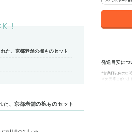
ポイント/カード併
K !
された、京都老舗の椀ものセット
発送目安につ
5営業日以内の出
※欠品等ございま
れた、京都老舗の椀ものセット
など京料理の名店から