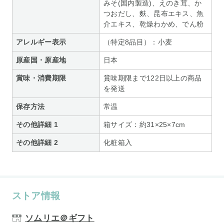
みそ(国内製造)、えのき茸、か
つおだし、麩、昆布エキス、魚
介エキス、乾燥わかめ、でん粉
アレルギー表示
（特定8品目）：小麦
原産国・原産地
日本
賞味・消費期限
賞味期限まで122日以上の商品
を発送
保存方法
常温
その他詳細 1
箱サイズ：約31×25×7cm
その他詳細 2
化粧箱入
ストア情報
ソムリエ＠ギフト