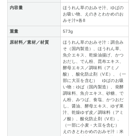
内容量
ほうれん草のおみそ汁、ゆばの
お吸い物、えのきとわかめのお
みそ汁×各8
重量
573g
原材料／素材／材質
ほうれん草のおみそ汁：調合み
そ（国内製造）、ほうれん草、
魚介エキス、乾燥油揚げ、かつ
おだし、でん粉、昆布エキス、
酵母エキス／調味料（アミノ
酸）、酸化防止剤（V.E）、（一
部に大豆を含む） ゆばのお吸
い物：ゆば（国内製造）、発酵
調味料、魚介エキス、砂糖、で
ん粉、みつば、食塩、かつおだ
し、醤油、酵母エキス、ゆず果
汁、乾燥ゆず皮／調味料（アミ
ノ酸）、酸化防止剤（V.E）、
（一部に小麦・大豆を含む）
えのきとわかめのおみそ汁：米