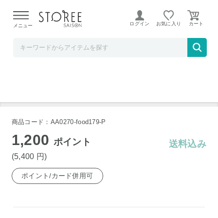
【熊本県での地震による影響について】
令和8年熊本地震に
よる配送遅延が発生しております。
ログイン
お気に入り
メニュー
ソムリエ＠ギフト
たん熊北店 料亭彩椀ギフトセット MTR-24
商品コード：AA0270-food179-P
1,200
ポイント
送料込み
(5,400
円
)
ポイント/カード併用可