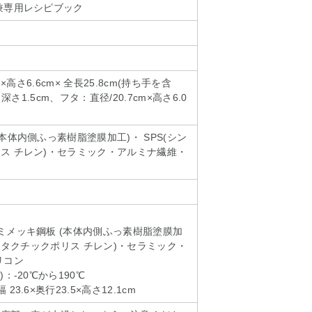
兼専用レシピブック
m×高さ6.6cm× 全長25.8cm(持ち手を含
・深さ1.5cm、フタ：直径/20.7cm×高さ6.0
本体内側ふっ素樹脂塗膜加工)・ SPS(シン
ス チレン)・セラミック・アルミナ繊維・
ミメッキ鋼板 (本体内側ふっ素樹脂塗膜加
ジオタクチックポリス チレン)・セラミック・
リコン
：-20℃から190℃
3.6×奥行23.5×高さ12.1cm