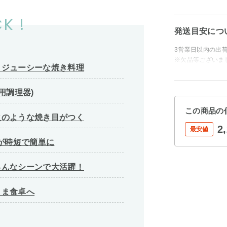
K !
発送目安につ
3営業日以内の出
※欠品等ございま
とジューシーな焼き料理
用調理器)
この商品の
火のような焼き目がつく
2
最安値
理が時短で簡単に
ろんなシーンで大活躍！
まま食卓へ