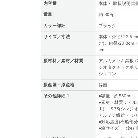
内容量
本体・ 取扱説明書
重量
約 809g
カラー詳細
ブラック
サイズ／寸法
本体：外径/ 22.5c
む)、内径/20.8cm
cm
原材料／素材／材質
アルミメッキ鋼板 (
ジオタクチックポリ
シリコン
原産国・原産地
韓国
その他詳細 1
●容量：約530mL
●素材・材質：アル
工)・ SPS(シン
アルミナ繊維・ シ
●対応温度(樹脂部分)
●箱サイズ：（約）幅 2