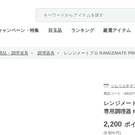
配送遅延が発生しております。
キャンペーン・特集
目玉品
ランキング
厳選アイテム
用品・調理道具
調理器具
レンジメートプロ RANGEMATE PR
ソムリエ＠ギ
商品コード：AA0270-g
レンジメートプ
専用調理器 R
2,200
ポ
(9,900
円
)