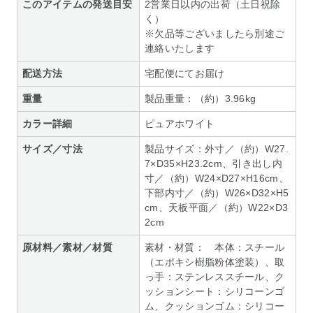
このアイテムの発送目安
2営業日以内の出荷（土日祝除
く）
※欠品等ございましたら別途ご
連絡いたします
配送方法
宅配便にてお届け
重量
製品重量：（約）3.96kg
カラー詳細
ピュアホワイト
サイズ／寸法
製品サイズ：外寸／（約）W27.
7×D35×H23.2cm、引き出し内
寸／（約）W24×D27×H16cm、
下部内寸／（約）W26×D32×H5
cm、天板平面／（約）W22×D3
2cm
原材料／素材／材質
素材・材質： 本体：スチール
（エポキシ樹脂粉体塗装）、取
っ手：ステンレススチール、ク
ッションシート：シリコーンゴ
ム、クッションゴム：シリコー