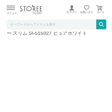
【熊本県での地震による影響について】
令和8年熊本地震に
よる配送遅延が発生しております。
ログイン
お気に入り
メニュー
ソムリエ＠ギフト
ブレッドケース UtaU ウタウ ブレッドドロワ
ー スリム SI-515027 ピュアホワイト