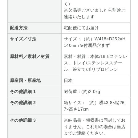
く）
※欠品等ございましたら別途ご
連絡いたします
配送方法
宅配便にてお届け
サイズ／寸法
サイズ：（約）W418×D252×H
140mm※付属品含まず
原材料／素材／材質
素材・材質：本体/18-8ステンレ
ス、トレイ/ステンレススチー
ル、箸立て/ポリプロピレン
原産国・原産地
日本
その他詳細 1
耐荷重：(約)2.0kg
その他詳細 2
箱サイズ：（約）横43.8×縦26.
7×高さ17cm
その他詳細 3
※納品書・領収書は同封してお
りません。ご利用の場合は当店
までご連絡ください。