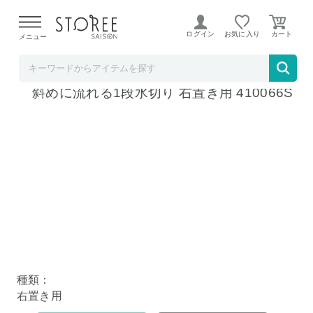
【熊本県での地震による影響について】
令和8年熊本地震に
よる配送遅延が発生しております。
ログイン
お気に入り
メニュー
ソムリエ＠ギフト
ビーワース セレクション bws SELECTION
斜めに流れる1段水切り 右置き用 410066S
種類：
右置き用