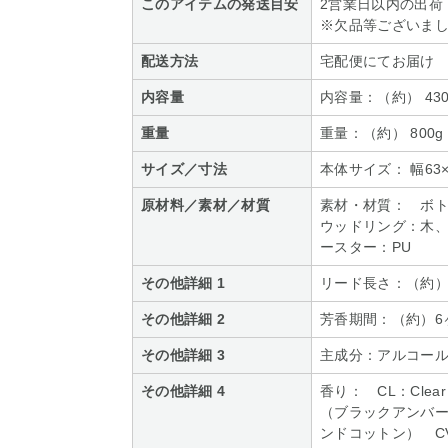
このアイテムの発送目安
2営業日以内の出荷
※欠品等ございま
配送方法
宅配便にてお届け
内容量
内容量：（約） 430
重量
重量：（約） 800g
サイズ／寸法
本体サイズ： 幅63×
原材料／素材／材質
素材・材質： ボ
ウッドリング：木、
ースター：PU
その他詳細 1
リード長さ：（約）
その他詳細 2
芳香期間：（約）6
その他詳細 3
主成分：アルコール
その他詳細 4
香り： CL：Clear
（ブラックアンバー） S
ンドコットン） CV：