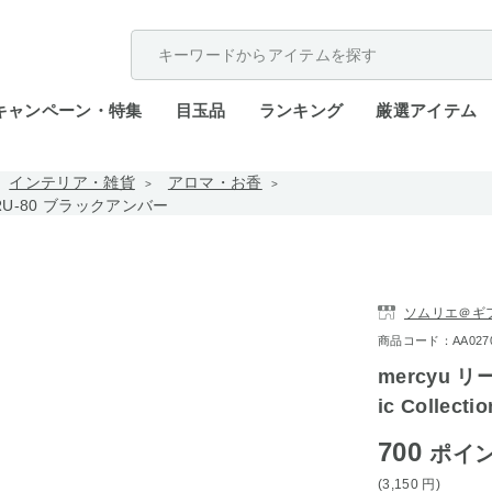
配送遅延が発生しております。
キャンペーン・特集
目玉品
ランキング
厳選アイテム
インテリア・雑貨
アロマ・お香
 MRU-80 ブラックアンバー
ソムリエ＠ギ
商品コード：AA0270-
mercyu 
ic Colle
700
ポイ
(3,150
円
)