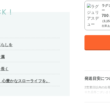
ラグ
K !
ー
700
（3,1
在庫あ
暮らしを
付属
を長く
発送目安につ
、 心豊かなスローライフを。
2営業日以内の出
※欠品等ございま