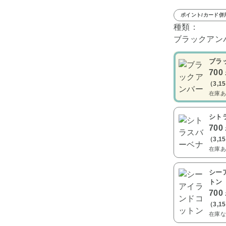
ポイント/カード併
種類：
ブラックアン
ブラ
700
（3,1
在庫あ
シト
700
（3,1
在庫あ
シー
トン
700
（3,1
在庫な