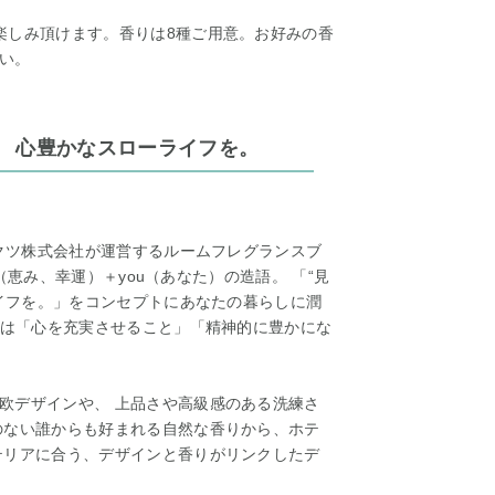
楽しみ頂けます。香りは8種ご用意。お好みの香
い。
で、 心豊かなスローライフを。
ダクツ株式会社が運営するルームフレグランスブ
y（恵み、幸運）＋you（あなた）の造語。 「“見
ライフを。」をコンセプトにあなたの暮らしに潤
とは「心を充実させること」「精神的に豊かにな
欧デザインや、 上品さや高級感のある洗練さ
のない誰からも好まれる自然な香りから、ホテ
テリアに合う、デザインと香りがリンクしたデ