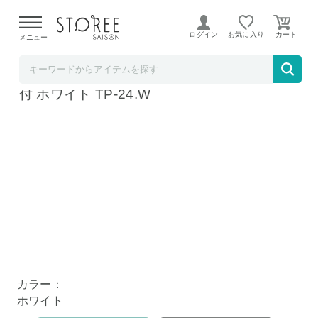
【熊本県での地震による影響について】
令和8年熊本地震に
よる配送遅延が発生しております。
ログイン
お気に入り
メニュー
ソムリエ＠ギフト
富士ホーロー 天ぷら鍋 24cm IH対応 温度計
付 ホワイト TP-24.W
カラー：
ホワイト