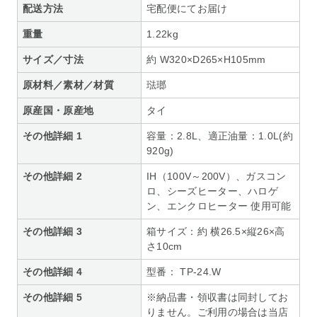
配送方法
宅配便にてお届け
重量
1.22kg
サイズ／寸法
約 W320×D265×H105mm
原材料／素材／材質
琺瑯
原産国・原産地
タイ
その他詳細 1
容量：2.8L、適正油量：1.0L(約
920g)
その他詳細 2
IH（100V～200V）、ガスコン
ロ、シーズヒーター、ハロゲ
ン、エンクロヒーター 使用可能
その他詳細 3
箱サイズ：約 横26.5×縦26×高
さ10cm
その他詳細 4
型番： TP-24.W
その他詳細 5
※納品書・領収書は同封してお
りません。ご利用の場合は当店