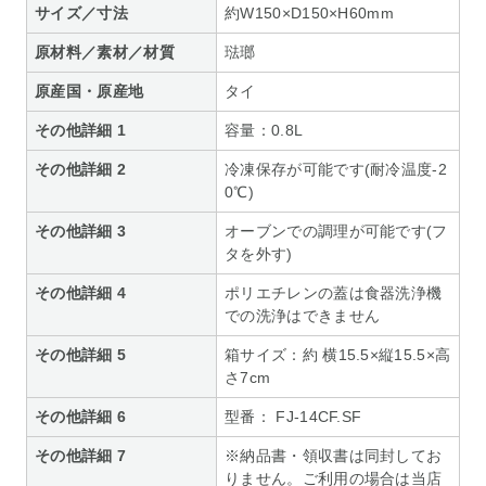
サイズ／寸法
約W150×D150×H60mm
原材料／素材／材質
琺瑯
原産国・原産地
タイ
その他詳細 1
容量：0.8L
その他詳細 2
冷凍保存が可能です(耐冷温度-2
0℃)
その他詳細 3
オーブンでの調理が可能です(フ
タを外す)
その他詳細 4
ポリエチレンの蓋は食器洗浄機
での洗浄はできません
その他詳細 5
箱サイズ：約 横15.5×縦15.5×高
さ7cm
その他詳細 6
型番： FJ-14CF.SF
その他詳細 7
※納品書・領収書は同封してお
りません。ご利用の場合は当店