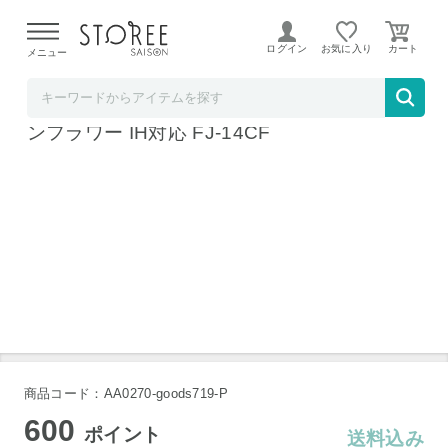
【熊本県での地震による影響について】
令和8年熊本地震に
よる配送遅延が発生しております。
ログイン
お気に入り
メニュー
ソムリエ＠ギフト
富士ホーロー メモリーズ 14cm 丸型容器 サ
ンフラワー IH対応 FJ-14CF
商品コード：AA0270-goods719-P
600
ポイント
送料込み