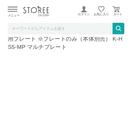
【熊本県での地震による影響について】
令和8年熊本地震に
よる配送遅延が発生しております。
ログイン
お気に入り
メニュー
ソムリエ＠ギフト
Toffy トフィー ハーフホットサンドメーカー
用プレート ※プレートのみ（本体別売） K-H
S5-MP マルチプレート