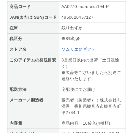
商品コード
AA0270-marutaka194-P
JAN(またはISBN)コード
4950620457127
在庫
残りわずか
税区分
※8%対象
ストア名
ソムリエ＠ギフト
このアイテムの発送目安
3営業日以内の出荷（土日祝除
く）
※欠品等ございましたら別途ご
連絡いたします
配送方法
宅配便にてお届け
メーカー／製造者
販売者（製造者）：株式会社志
満秀 香川県観音寺市観音寺町
甲2744-1
内容量
商品内容 16袋入(4種類)