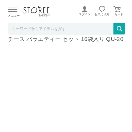
【熊本県での地震による影響について】
令和8年熊本地震に
よる配送遅延が発生しております。
ログイン
お気に入り
メニュー
ソムリエ＠ギフト
海老煎餅本舗 志満秀 エビせん クアトロえび
チーズ バラエティー セット 16袋入り QU-20