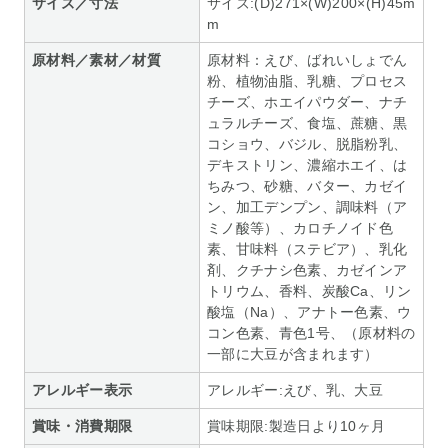
サイズ／寸法
サイズ:(D)271×(W)200×(H)45m
m
原材料／素材／材質
原材料：えび、ばれいしょでん
粉、植物油脂、乳糖、プロセス
チーズ、ホエイパウダー、ナチ
ュラルチーズ、食塩、蔗糖、黒
コショウ、バジル、脱脂粉乳、
デキストリン、濃縮ホエイ、は
ちみつ、砂糖、バター、カゼイ
ン、加工デンプン、調味料（ア
ミノ酸等）、カロチノイド色
素、甘味料（ステビア）、乳化
剤、クチナシ色素、カゼインア
トリウム、香料、炭酸Ca、リン
酸塩（Na）、アナトー色素、ウ
コン色素、青色1号、（原材料の
一部に大豆が含まれます）
アレルギー表示
アレルギー:えび、乳、大豆
賞味・消費期限
賞味期限:製造日より10ヶ月