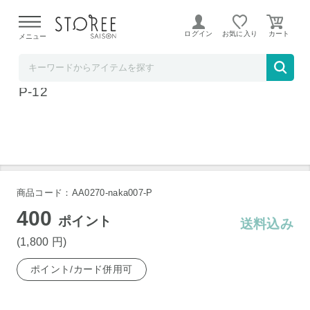
【熊本県での地震による影響について】
令和8年熊本地震に
よる配送遅延が発生しております。
ログイン
お気に入り
メニュー
ソムリエ＠ギフト
ベイクドクッキー（ロシアケーキ） 12個 BC
P-12
商品コード：AA0270-naka007-P
400
ポイント
送料込み
(1,800
円
)
ポイント/カード併用可