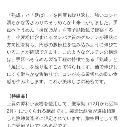
「熟成」と「延ばし」を何度も繰り返し、強いコシと
滑らかな舌ざわりのそうめんが出来上がりました。手
延べそうめん「揖保乃糸」を電子顕微鏡で観察する
と、小麦粉に含まれるタンパク質のグルテンが縄状に
方向性を持ち、円形の澱粉粒を包み込みように伸びて
いることが確認できます。このようなグルテンの構造
は、手延べそうめん製造工程の特徴である「熟成」と
「延ばし」を繰り返すことで得られます。茹で伸びし
にくく滑らかな舌触りで、コシがある歯切れの良い食
感を生み出します。これが美味しさの秘密です。
【特級品】
上質の原料小麦粉を使用して、厳寒期（12月から翌年
2月）につくられる絶品です。製造は組合が選抜指定
した熟練製造者に限定されています。贈答用として最
もご愛顧頂いている名品です。