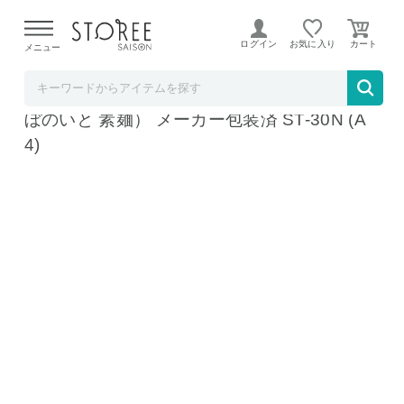
【熊本県での地震による影響について】
令和8年熊本地震に
よる配送遅延が発生しております。
ログイン
お気に入り
メニュー
ソムリエ＠ギフト
そうめん 揖保乃糸 新物 特級 黒帯(18束)（い
ぼのいと 素麺） メーカー包装済 ST-30N (A
4)