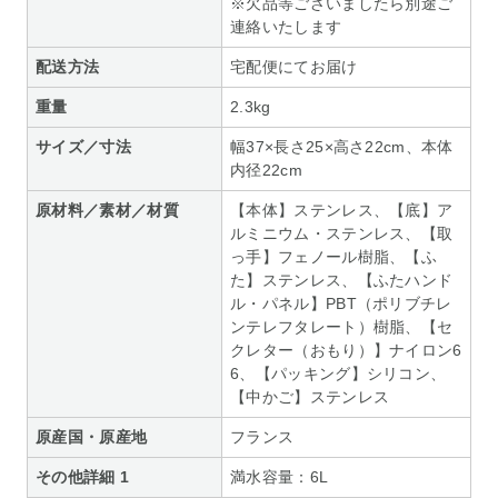
※欠品等ございましたら別途ご
連絡いたします
配送方法
宅配便にてお届け
重量
2.3kg
サイズ／寸法
幅37×長さ25×高さ22cm、本体
内径22cm
原材料／素材／材質
【本体】ステンレス、【底】ア
ルミニウム・ステンレス、【取
っ手】フェノール樹脂、【ふ
た】ステンレス、【ふたハンド
ル・パネル】PBT（ポリブチレ
ンテレフタレート）樹脂、【セ
クレター（おもり）】ナイロン6
6、【パッキング】シリコン、
【中かご】ステンレス
原産国・原産地
フランス
その他詳細 1
満水容量：6L