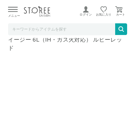
【熊本県での地震による影響について】
令和8年熊本地震に
よる配送遅延が発生しております。
ログイン
お気に入り
メニュー
ソムリエ＠ギフト
ティファール T-fal 圧力鍋 クリプソ ミニット
イージー 6L（IH・ガス火対応） ルビーレッ
ド