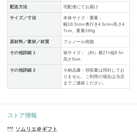
配送方法
宅配便にてお届け
サイズ／寸法
本体サイズ・重量：
幅18.3cm×奥行き4.5cm×高さ4.
7cm、重量190g
原材料／素材／材質
フェノール樹脂
その他詳細 1
箱サイズ：（約）横27×縦8.5×
高さ5cm
その他詳細 2
※納品書・領収書は同封してお
りません。ご利用の場合は当店
までご連絡ください。
ストア情報
ソムリエ＠ギフト