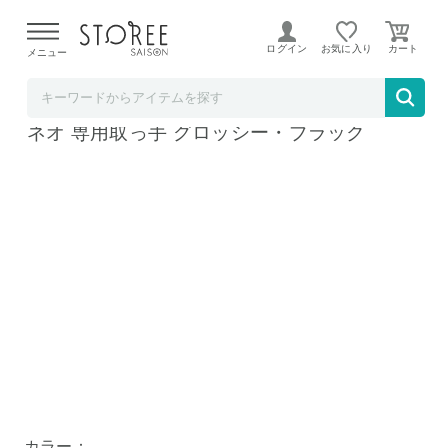
【熊本県での地震による影響について】
令和8年熊本地震に
よる配送遅延が発生しております。
ログイン
お気に入り
メニュー
ソムリエ＠ギフト
ティファール T-fal フライパン インジニオ・
ネオ 専用取っ手 グロッシー・ブラック
カラー：