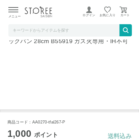
【熊本県での地震による影響について】
令和8年熊本地震に
よる配送遅延が発生しております。
ログイン
お気に入り
メニュー
ソムリエ＠ギフト
ティファール T-fal クランベリーレッド ウォ
ックパン 28cm B55919 ガス火専用・IH不可
商品コード：AA0270-tfal267-P
1,000
ポイント
送料込み