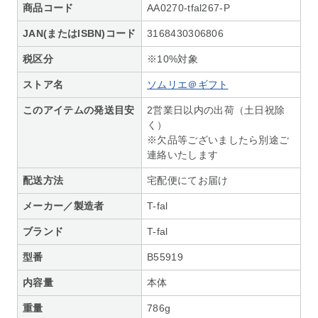
商品コード
AA0270-tfal267-P
JAN(またはISBN)コード
3168430306806
税区分
※10%対象
ストア名
ソムリエ＠ギフト
このアイテムの発送目安
2営業日以内の出荷（土日祝除
く）
※欠品等ございましたら別途ご
連絡いたします
配送方法
宅配便にてお届け
メーカー／製造者
T-fal
ブランド
T-fal
型番
B55919
内容量
本体
重量
786g