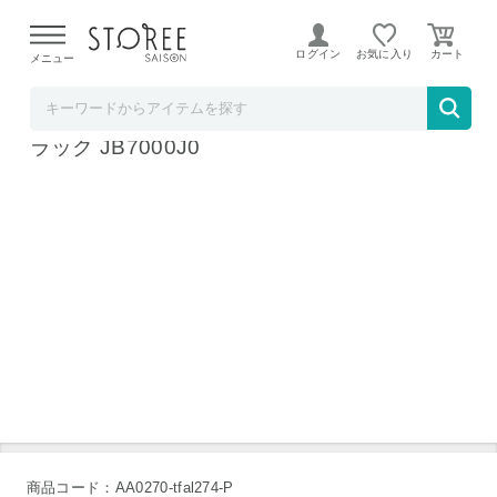
【熊本県での地震による影響について】
令和8年熊本地震に
よる配送遅延が発生しております。
ログイン
お気に入り
メニュー
ソムリエ＠ギフト
ティファール T-fal 充電式毛玉クリーナー ブ
ラック JB7000J0
商品コード：AA0270-tfal274-P