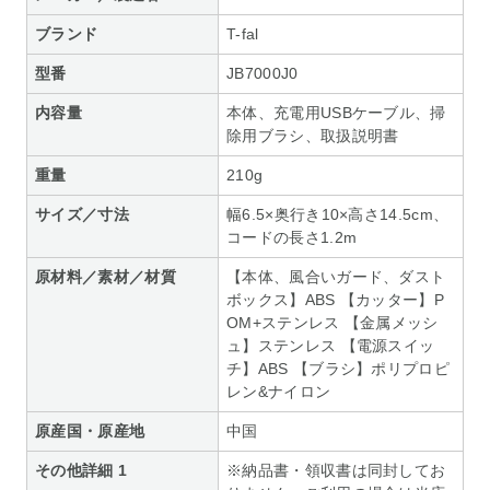
ブランド
T-fal
型番
JB7000J0
内容量
本体、充電用USBケーブル、掃
除用ブラシ、取扱説明書
重量
210g
サイズ／寸法
幅6.5×奥行き10×高さ14.5cm、
コードの長さ1.2m
原材料／素材／材質
【本体、風合いガード、ダスト
ボックス】ABS 【カッター】P
OM+ステンレス 【金属メッシ
ュ】ステンレス 【電源スイッ
チ】ABS 【ブラシ】ポリプロピ
レン&ナイロン
原産国・原産地
中国
その他詳細 1
※納品書・領収書は同封してお