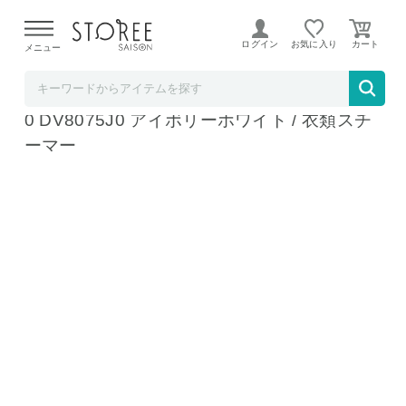
【熊本県での地震による影響について】
令和8年熊本地震に
よる配送遅延が発生しております。
ログイン
お気に入り
メニュー
ソムリエ＠ギフト
ティファール T-fal スチーム ラフレ DV8070J
0 DV8075J0 アイボリーホワイト / 衣類スチ
ーマー