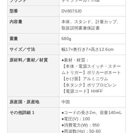
ブランド
ティファール / T-fal
型番
DV8070J0
内容量
本体、スタンド、計量カップ、
取扱説明書兼保証書
重量
680g
サイズ／寸法
幅17×奥行き7×高さ12.6cm
原材料／素材／材質
●素材・材質：
【本体・電源スイッチ・スチー
ムトリガー】ポリカーボネート
【かけ面】アルミニウム
【水タンク】ポリプロピレン
【電源コード】HHFF
原産国・原産地
中国
その他詳細 1
●コードの長さ2m、容量140mL
●電圧(V)：100
●消費電力(W)：950
●周波数(Hz)：50-60