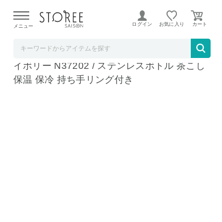
【熊本県での地震による影響について】
令和8年熊本地震に
よる配送遅延が発生しております。
ログイン
お気に入り
メニュー
ソムリエ＠ギフト
ティファール T-fal モビリティ マグ 450ml ア
イボリー N37202 / ステンレスボトル 茶こし
保温 保冷 持ち手リング付き