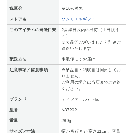
税区分
※10%対象
ストア名
ソムリエ＠ギフト
このアイテムの発送目安
2営業日以内の出荷（土日祝除
く）
※欠品等ございましたら別途ご
連絡いたします
配送方法
宅配便にてお届け
注意事項／留意事項
※納品書・領収書は同封してお
りません。
ご利用の場合は当店までご連絡
ください。
ブランド
ティファール / T-fal
型番
N37202
重量
280g
サイズ／寸法
幅7×奥行き7×高さ21cm、容量