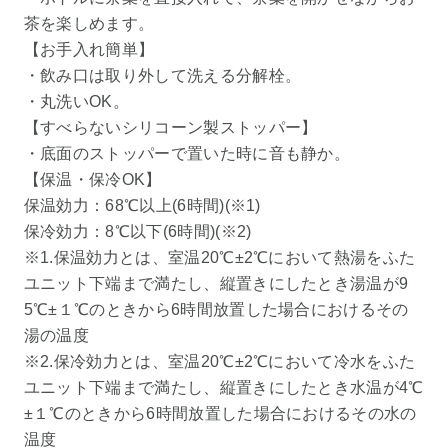
茶を楽しめます。
【お手入れ簡単】
・飲み口は取り外して洗える分解栓。
・丸洗いOK。
【すべらないシリコーン製ストッパー】
・底面のストッパーで置いた時に音も静か。
【保温・保冷OK】
保温効力：68℃以上(6時間)(※1)
保冷効力：8℃以下(6時間)(※2)
※1.保温効力とは、室温20℃±2℃において熱湯をふた
ユニット下端まで満たし、縦置きにしたとき湯温が9
5℃±１℃のときから6時間放置した場合におけるその
湯の温度
※2.保冷効力とは、室温20℃±2℃において冷水をふた
ユニット下端まで満たし、縦置きにしたとき水温が4℃
±１℃のときから6時間放置した場合におけるその水の
温度