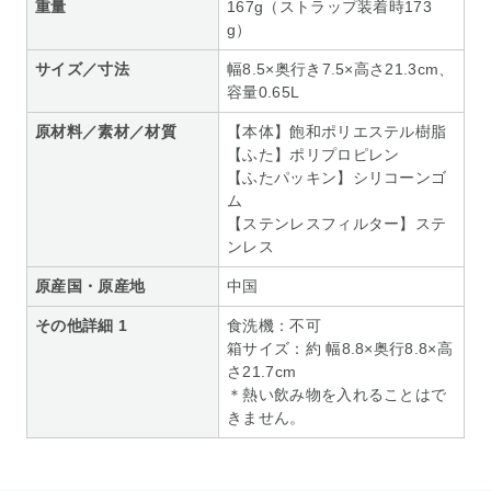
重量
167g（ストラップ装着時173
g）
サイズ／寸法
幅8.5×奥行き7.5×高さ21.3cm、
容量0.65L
原材料／素材／材質
【本体】飽和ポリエステル樹脂
【ふた】ポリプロピレン
【ふたパッキン】シリコーンゴ
ム
【ステンレスフィルター】ステ
ンレス
原産国・原産地
中国
その他詳細 1
食洗機：不可
箱サイズ：約 幅8.8×奥行8.8×高
さ21.7cm
＊熱い飲み物を入れることはで
きません。