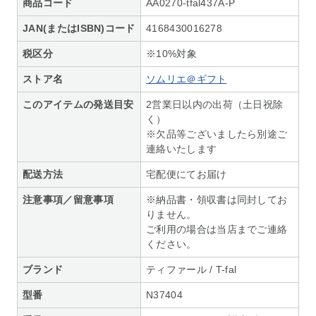
商品コード
AA0270-tfal437A-P
JAN(またはISBN)コード
4168430016278
税区分
※10%対象
ストア名
ソムリエ＠ギフト
このアイテムの発送目安
2営業日以内の出荷（土日祝除
く）
※欠品等ございましたら別途ご
連絡いたします
配送方法
宅配便にてお届け
注意事項／留意事項
※納品書・領収書は同封してお
りません。
ご利用の場合は当店までご連絡
ください。
ブランド
ティファール / T-fal
型番
N37404