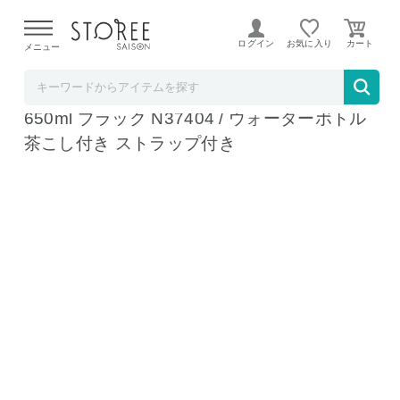
【熊本県での地震による影響について】
令和8年熊本地震に
よる配送遅延が発生しております。
ログイン
お気に入り
メニュー
ソムリエ＠ギフト
ティファール T-fal ハイドレーション ボトル
650ml ブラック N37404 / ウォーターボトル
茶こし付き ストラップ付き