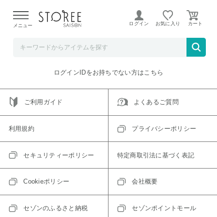
【熊本県での地震による影響について】
令和8年熊本地震に
よる配送遅延が発生しております。
ログイン
お気に入り
メニュー
ご指定のアイテムは取り扱い終了、またはただいま取り扱い
できないアイテムです。
トップへ戻る
ログインIDをお持ちでない方はこちら
ご利用ガイド
よくあるご質問
利用規約
プライバシーポリシー
セキュリティーポリシー
特定商取引法に基づく表記
Cookieポリシー
会社概要
セゾンのふるさと納税
セゾンポイントモール