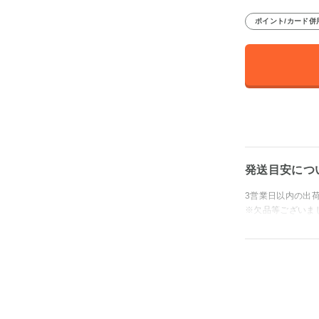
ポイント/カード併
発送目安につ
3営業日以内の出
※欠品等ございま