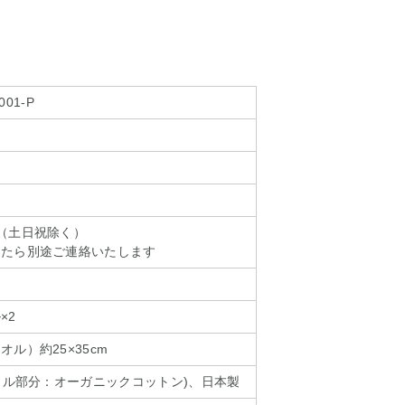
c001-P
（土日祝除く）
したら別途ご連絡いたします
×2
ル）約25×35cm
パイル部分：オーガニックコットン)、日本製