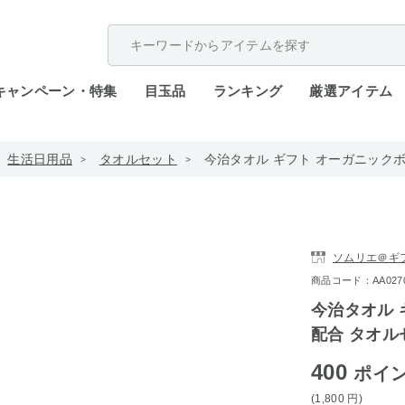
配送遅延が発生しております。
キャンペーン・特集
目玉品
ランキング
厳選アイテム
生活日用品
タオルセット
今治タオル ギフト オーガニック
ソムリエ＠ギ
商品コード：AA0270-t
今治タオル 
配合 タオル
400
ポイ
(1,800
円
)