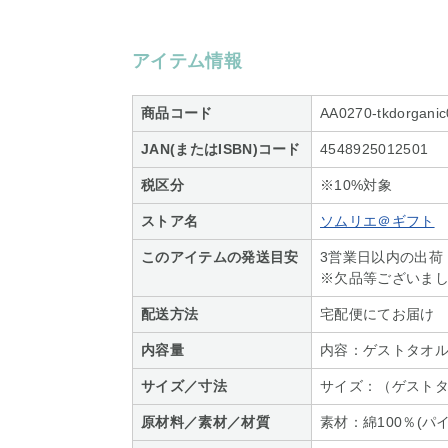
アイテム情報
商品コード
AA0270-tkdorgani
JAN(またはISBN)コード
4548925012501
税区分
※10%対象
ストア名
ソムリエ＠ギフト
このアイテムの発送目安
3営業日以内の出荷
※欠品等ございま
配送方法
宅配便にてお届け
内容量
内容：ゲストタオル
サイズ／寸法
サイズ：（ゲストタオ
原材料／素材／材質
素材：綿100％(