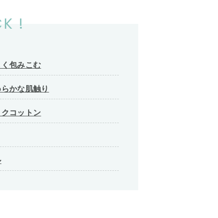
K !
しく包みこむ
めらかな肌触り
ックコットン
ル