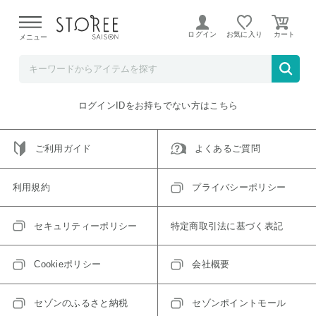
【熊本県での地震による影響について】
令和8年熊本地震に
よる配送遅延が発生しております。
ログイン
お気に入り
メニュー
ご指定のアイテムは取り扱い終了、またはただいま取り扱い
できないアイテムです。
トップへ戻る
ログインIDをお持ちでない方はこちら
ご利用ガイド
よくあるご質問
利用規約
プライバシーポリシー
セキュリティーポリシー
特定商取引法に基づく表記
Cookieポリシー
会社概要
セゾンのふるさと納税
セゾンポイントモール