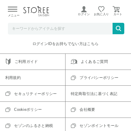
【熊本県での地震による影響について】
令和8年熊本地震に
よる配送遅延が発生しております。
ログイン
お気に入り
メニュー
ご指定のアイテムは取り扱い終了、またはただいま取り扱い
できないアイテムです。
トップへ戻る
ログインIDをお持ちでない方はこちら
ご利用ガイド
よくあるご質問
利用規約
プライバシーポリシー
セキュリティーポリシー
特定商取引法に基づく表記
Cookieポリシー
会社概要
セゾンのふるさと納税
セゾンポイントモール