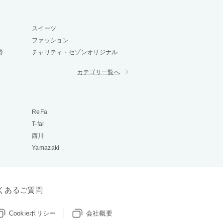
スイーツ
ファッション
券
チャリティ・セゾンオリジナル
カテゴリ一覧へ
ReFa
T-fal
西川
Yamazaki
くあるご質問
Cookieポリシー
会社概要