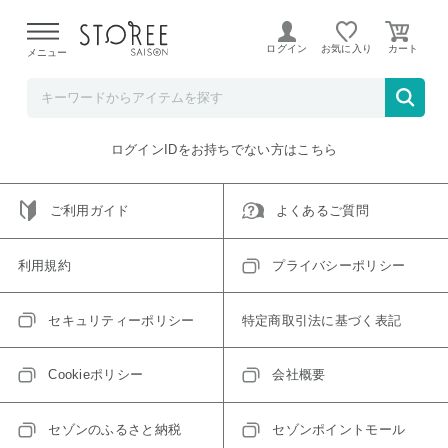
【熊本県での地震による影響について】
令和8年熊本地震に
よる配送遅延が発生しております。
ログイン
お気に入り
メニュー
ご指定のアイテムは取り扱い終了、またはただいま取り扱い
できないアイテムです。
トップへ戻る
ログインIDをお持ちでない方はこちら
ご利用ガイド
よくあるご質問
利用規約
プライバシーポリシー
セキュリティーポリシー
特定商取引法に基づく表記
Cookieポリシー
会社概要
セゾンのふるさと納税
セゾンポイントモール