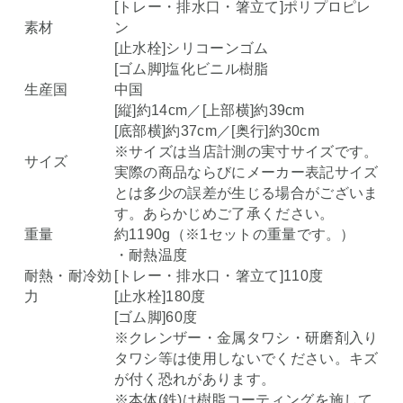
[トレー・排水口・箸立て]ポリプロピレ
素材
ン
[止水栓]シリコーンゴム
[ゴム脚]塩化ビニル樹脂
生産国
中国
[縦]約14cm／[上部横]約39cm
[底部横]約37cm／[奥行]約30cm
※サイズは当店計測の実寸サイズです。
サイズ
実際の商品ならびにメーカー表記サイズ
とは多少の誤差が生じる場合がございま
す。あらかじめご了承ください。
重量
約1190g（※1セットの重量です。）
・耐熱温度
耐熱・耐冷効
[トレー・排水口・箸立て]110度
力
[止水栓]180度
[ゴム脚]60度
※クレンザー・金属タワシ・研磨剤入り
タワシ等は使用しないでください。キズ
が付く恐れがあります。
※本体(鉄)は樹脂コーティングを施して