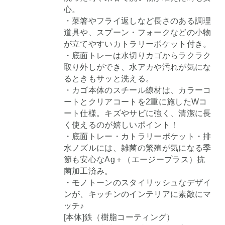
心。
・菜箸やフライ返しなど長さのある調理
道具や、スプーン・フォークなどの小物
が立てやすいカトラリーポケット付き。
・底面トレーは水切りカゴからラクラク
取り外しができ、水アカや汚れが気にな
るときもサッと洗える。
・カゴ本体のスチール線材は、カラーコ
ートとクリアコートを2重に施したWコ
ート仕様。キズやサビに強く、清潔に長
く使えるのが嬉しいポイント！
・底面トレー・カトラリーポケット・排
水ノズルには、雑菌の繁殖が気になる季
節も安心なAg＋（エージープラス）抗
菌加工済み。
・モノトーンのスタイリッシュなデザイ
ンが、キッチンのインテリアに素敵にマ
ッチ♪
[本体]鉄（樹脂コーティング）