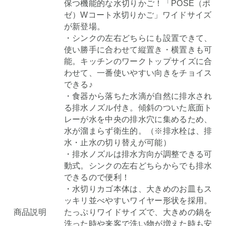
保つ機能的な水切りかご！「POSE（ポ
ゼ）Wコート水切りかご」ワイドサイズ
が新登場。
・シンクの左右どちらにも設置できて、
使い勝手に合わせて縦置き・横置きも可
能。キッチンのワークトップサイズに合
わせて、一番使いやすい向きをチョイス
できる♪
・食器から落ちた水滴が自然に排水され
る排水ノズル付き。傾斜のついた底面ト
レーが水を中央の排水穴に集めるため、
水が溜まらず衛生的。（※排水栓は、排
水・止水の切り替えが可能）
・排水ノズルは排水方向が調整できる可
動式。シンクの左右どちらからでも排水
できるので便利！
・水切りカゴ本体は、大きめのお皿もス
ッキリ並べやすいワイヤー形状を採用。
商品説明
たっぷりワイドサイズで、大きめの鍋を
洗った時や来客で洗い物が増えた時も安