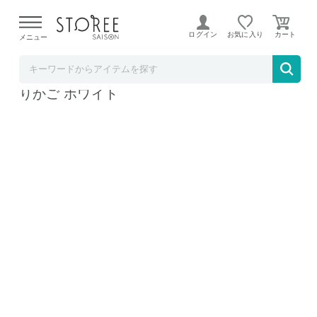
【熊本県での地震による影響について】
令和8年熊本地震に
よる配送遅延が発生しております。
ログイン
お気に入り
メニュー
BACKYARD FAMILY
POSE ポゼ Wコート水切りかご ワイド 水切
りかご ホワイト