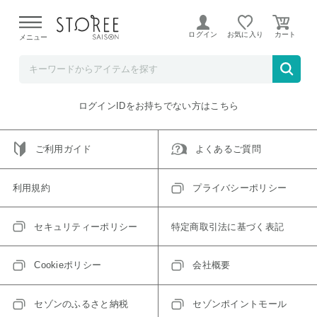
【熊本県での地震による影響について】
令和8年熊本地震に
よる配送遅延が発生しております。
ログイン
お気に入り
メニュー
ご指定のアイテムは取り扱い終了、またはただいま取り扱い
できないアイテムです。
トップへ戻る
ログインIDをお持ちでない方はこちら
ご利用ガイド
よくあるご質問
利用規約
プライバシーポリシー
セキュリティーポリシー
特定商取引法に基づく表記
Cookieポリシー
会社概要
セゾンのふるさと納税
セゾンポイントモール