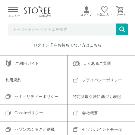
【熊本県での地震による影響について】
令和8年熊本地震に
よる配送遅延が発生しております。
ログイン
お気に入り
メニュー
ご指定のアイテムは取り扱い終了、またはただいま取り扱い
できないアイテムです。
トップへ戻る
ログインIDをお持ちでない方はこちら
ご利用ガイド
よくあるご質問
利用規約
プライバシーポリシー
セキュリティーポリシー
特定商取引法に基づく表記
Cookieポリシー
会社概要
セゾンのふるさと納税
セゾンポイントモール