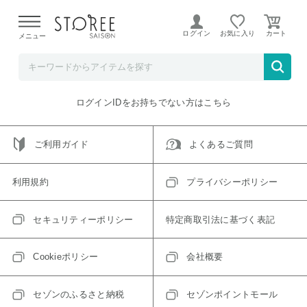
【熊本県での地震による影響について】
令和8年熊本地震に
よる配送遅延が発生しております。
ログイン
お気に入り
メニュー
ご指定のアイテムは取り扱い終了、またはただいま取り扱い
できないアイテムです。
トップへ戻る
ログインIDをお持ちでない方はこちら
ご利用ガイド
よくあるご質問
利用規約
プライバシーポリシー
セキュリティーポリシー
特定商取引法に基づく表記
Cookieポリシー
会社概要
セゾンのふるさと納税
セゾンポイントモール