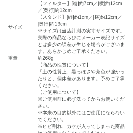
【フィルター】[縦]約7cm／[横]約12cm
／[奥行]約12cm
【スタンド】[縦]約1cm／[横]約12cm／
[奥行]約13cm
サイズ
※サイズは当店計測の実寸サイズです。
実際の商品ならびにメーカー表記サイズ
とは多少の誤差が生じる場合がございま
す。あらかじめご了承ください。
重量
約268g
【商品の性質について】
「土の性質上、黒っぽさや茶色が強かっ
たりと、個体差があります。予めご了承
ください。
【ご使用について】
※ご使用前に必ず洗ってからお使いくだ
さい。
※本来の目的以外にはご使用にならない
でください。
※ヒビ割れ、カケが入ってしまった商品