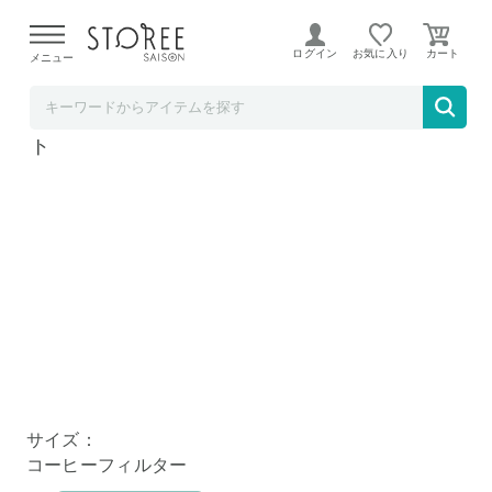
【熊本県での地震による影響について】
令和8年熊本地震に
よる配送遅延が発生しております。
ログイン
お気に入り
メニュー
BACKYARD FAMILY
COFIL StanDarD コーヒーフィルター ホワイ
ト
サイズ：
コーヒーフィルター