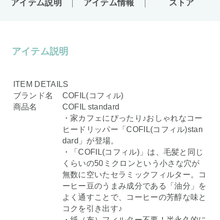
アイテム説明
アイテム情報
ストア
アイテム説明
ITEM DETAILS
ブランド名
COFIL(コフィル)
商品名
COFIL standard
・家カフェにぴったり♪おしゃれなコー
ヒードリッパー「COFIL(コフィル)stan
dard」が登場。
・「COFIL(コフィル)」は、毛髪と同じ
くらいの50ミクロンという小さな穴が
無数に空いたセラミックフィルター。コ
ーヒー豆のうまみ成分である「油分」を
よく通すことで、コーヒーの芳醇な味と
コクを引き出す♪
・紙（布）フィルター不要！半永久的に