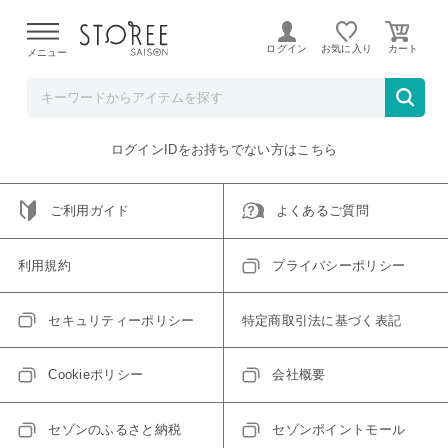
【熊本県での地震による影響について】
令和8年熊本地震に
よる配送遅延が発生しております。
ログイン
お気に入り
メニュー
ご指定のアイテムは取り扱い終了、またはただいま取り扱い
できないアイテムです。
トップへ戻る
ログインIDをお持ちでない方はこちら
ご利用ガイド
よくあるご質問
利用規約
プライバシーポリシー
セキュリティーポリシー
特定商取引法に基づく表記
Cookieポリシー
会社概要
セゾンのふるさと納税
セゾンポイントモール