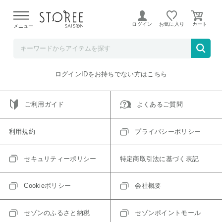
【熊本県での地震による影響について】
令和8年熊本地震に
よる配送遅延が発生しております。
ログイン
お気に入り
メニュー
ご指定のアイテムは取り扱い終了、またはただいま取り扱い
できないアイテムです。
トップへ戻る
ログインIDをお持ちでない方はこちら
ご利用ガイド
よくあるご質問
利用規約
プライバシーポリシー
セキュリティーポリシー
特定商取引法に基づく表記
Cookieポリシー
会社概要
セゾンのふるさと納税
セゾンポイントモール