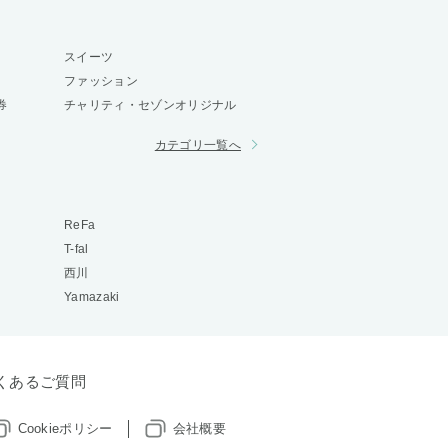
スイーツ
ファッション
券
チャリティ・セゾンオリジナル
カテゴリ一覧へ
ReFa
T-fal
西川
Yamazaki
くあるご質問
Cookieポリシー
会社概要