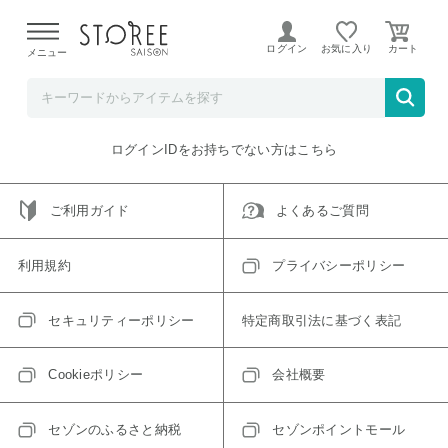
【熊本県での地震による影響について】
令和8年熊本地震に
よる配送遅延が発生しております。
ログイン
お気に入り
メニュー
ご指定のアイテムは取り扱い終了、またはただいま取り扱い
できないアイテムです。
トップへ戻る
ログインIDをお持ちでない方はこちら
ご利用ガイド
よくあるご質問
利用規約
プライバシーポリシー
セキュリティーポリシー
特定商取引法に基づく表記
Cookieポリシー
会社概要
セゾンのふるさと納税
セゾンポイントモール