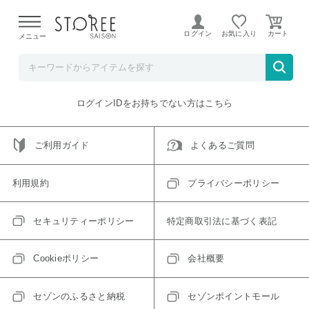
【熊本県での地震による影響について】
令和8年熊本地震に
よる配送遅延が発生しております。
ログイン
お気に入り
メニュー
ご指定のアイテムは取り扱い終了、またはただいま取り扱い
できないアイテムです。
トップへ戻る
ログインIDをお持ちでない方はこちら
ご利用ガイド
よくあるご質問
利用規約
プライバシーポリシー
セキュリティーポリシー
特定商取引法に基づく表記
Cookieポリシー
会社概要
セゾンのふるさと納税
セゾンポイントモール