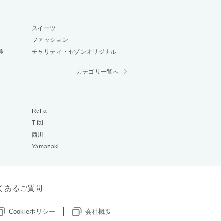
スイーツ
ファッション
券
チャリティ・セゾンオリジナル
カテゴリ一覧へ
ReFa
T-fal
西川
Yamazaki
くあるご質問
Cookieポリシー
会社概要