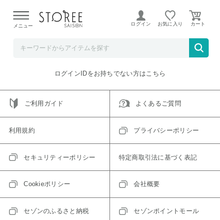
【熊本県での地震による影響について】
令和8年熊本地震に
よる配送遅延が発生しております。
ログイン
お気に入り
メニュー
ご指定のアイテムは取り扱い終了、またはただいま取り扱い
できないアイテムです。
トップへ戻る
ログインIDをお持ちでない方はこちら
ご利用ガイド
よくあるご質問
利用規約
プライバシーポリシー
セキュリティーポリシー
特定商取引法に基づく表記
Cookieポリシー
会社概要
セゾンのふるさと納税
セゾンポイントモール