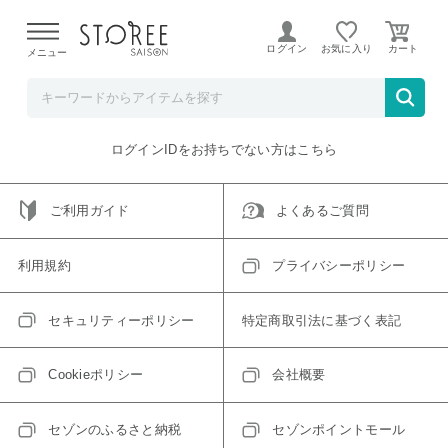
【熊本県での地震による影響について】
令和8年熊本地震に
よる配送遅延が発生しております。
ログイン
お気に入り
メニュー
ご指定のアイテムは取り扱い終了、またはただいま取り扱い
できないアイテムです。
トップへ戻る
ログインIDをお持ちでない方はこちら
ご利用ガイド
よくあるご質問
利用規約
プライバシーポリシー
セキュリティーポリシー
特定商取引法に基づく表記
Cookieポリシー
会社概要
セゾンのふるさと納税
セゾンポイントモール