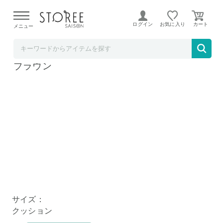
【熊本県での地震による影響について】
令和8年熊本地震に
よる配送遅延が発生しております。
ログイン
お気に入り
メニュー
BACKYARD FAMILY
もっちり顔すっぽりクッション クッション
ブラウン
サイズ：
クッション