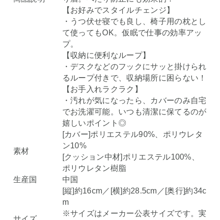
【お好みでスタイルチェンジ】
・うつ伏せ寝でも良し、椅子用の枕とし
て使ってもOK。仮眠で仕事の効率アッ
プ。
【収納に便利なループ】
・デスクなどのフックにサッと掛けられ
るループ付きで、収納場所に困らない！
【お手入れラクラク】
・汚れが気になったら、カバーのみ自宅
でお洗濯可能。いつも清潔に保てるのが
嬉しいポイント◎
[カバー]ポリエステル90%、ポリウレタ
ン10%
素材
[クッション中材]ポリエステル100%、
ポリウレタン樹脂
生産国
中国
[縦]約16cm／[横]約28.5cm／[奥行]約34c
m
※サイズはメーカー公表サイズです。実
サイズ