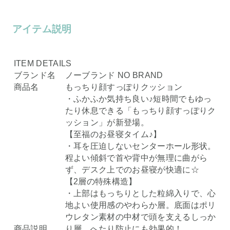
アイテム説明
ITEM DETAILS
ブランド名
ノーブランド NO BRAND
商品名
もっちり顔すっぽりクッション
・ふかふか気持ち良い♪短時間でもゆっ
たり休息できる「もっちり顔すっぽりク
ッション」が新登場。
【至福のお昼寝タイム♪】
・耳を圧迫しないセンターホール形状。
程よい傾斜で首や背中が無理に曲がら
ず、デスク上でのお昼寝が快適に☆
【2層の特殊構造】
・上部はもっちりとした粒綿入りで、心
地よい使用感のやわらか層。底面はポリ
ウレタン素材の中材で頭を支えるしっか
商品説明
り層。へたり防止にも効果的！