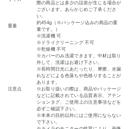
際の商品とは多少の誤差が生じる場合が
ございます。あらかじめご了承くださ
い。
約454g（※パッケージ込みの商品の重
重量
量です。）
※洗濯機 可
※ドライクリーニング 不可
※乾燥機 不可
※カバーのみ洗濯できます。中材は取り
外して、洗濯はお避け下さい。
※長時間日光にあたったり、摩擦、水漏
れなどによる色落ちや色移りすることが
あります。
注意点
※お取り扱いの際は、商品やパッケージ
などに記載されている品質表示、アテン
ションタグ、ご使用上の注意事項などを
必ずご確認下さい。
※本来の目的以外にはご使用にならない
で下さい。
※カメラやモニターの性質により、画像