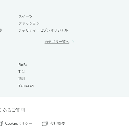
スイーツ
ファッション
券
チャリティ・セゾンオリジナル
カテゴリ一覧へ
ReFa
T-fal
西川
Yamazaki
くあるご質問
Cookieポリシー
会社概要