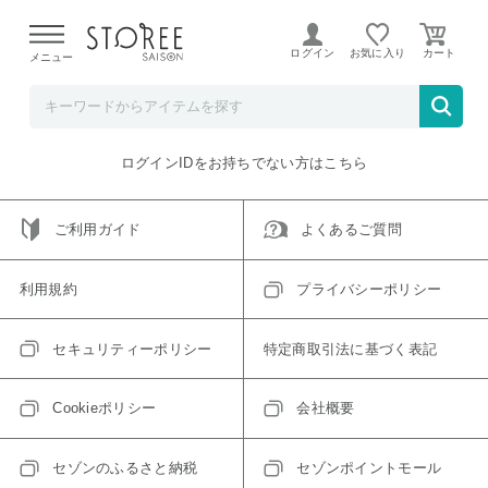
【熊本県での地震による影響について】
令和8年熊本地震に
よる配送遅延が発生しております。
ログイン
お気に入り
メニュー
ご指定のアイテムは取り扱い終了、またはただいま取り扱い
できないアイテムです。
トップへ戻る
ログインIDをお持ちでない方はこちら
ご利用ガイド
よくあるご質問
利用規約
プライバシーポリシー
セキュリティーポリシー
特定商取引法に基づく表記
Cookieポリシー
会社概要
セゾンのふるさと納税
セゾンポイントモール