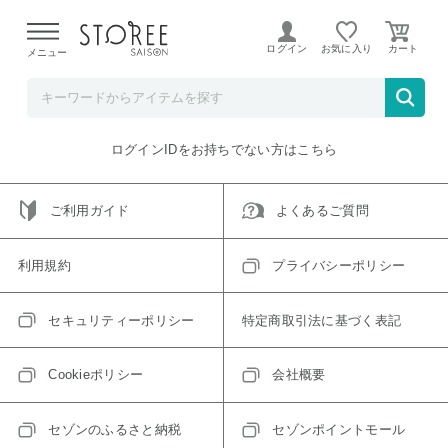
【熊本県での地震による影響について】
令和8年熊本地震に
よる配送遅延が発生しております。
ログイン
お気に入り
メニュー
ご指定のアイテムは取り扱い終了、またはただいま取り扱い
できないアイテムです。
トップへ戻る
ログインIDをお持ちでない方はこちら
ご利用ガイド
よくあるご質問
利用規約
プライバシーポリシー
セキュリティーポリシー
特定商取引法に基づく表記
Cookieポリシー
会社概要
セゾンのふるさと納税
セゾンポイントモール