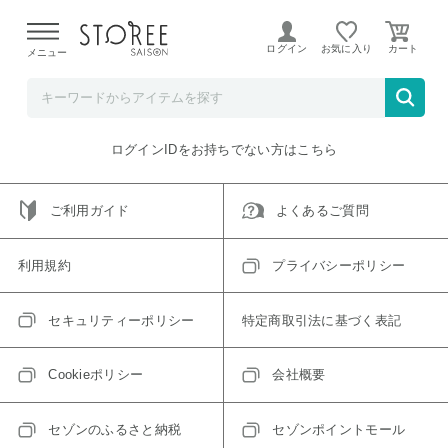
【熊本県での地震による影響について】
令和8年熊本地震に
よる配送遅延が発生しております。
ログイン
お気に入り
メニュー
ご指定のアイテムは取り扱い終了、またはただいま取り扱い
できないアイテムです。
トップへ戻る
ログインIDをお持ちでない方はこちら
ご利用ガイド
よくあるご質問
利用規約
プライバシーポリシー
セキュリティーポリシー
特定商取引法に基づく表記
Cookieポリシー
会社概要
セゾンのふるさと納税
セゾンポイントモール