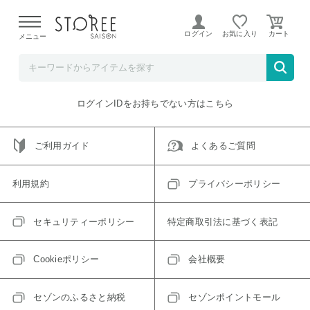
【熊本県での地震による影響について】
令和8年熊本地震に
よる配送遅延が発生しております。
ログイン
お気に入り
メニュー
ご指定のアイテムは取り扱い終了、またはただいま取り扱い
できないアイテムです。
トップへ戻る
ログインIDをお持ちでない方はこちら
ご利用ガイド
よくあるご質問
利用規約
プライバシーポリシー
セキュリティーポリシー
特定商取引法に基づく表記
Cookieポリシー
会社概要
セゾンのふるさと納税
セゾンポイントモール