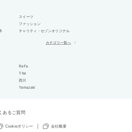
スイーツ
ファッション
券
チャリティ・セゾンオリジナル
カテゴリ一覧へ
ReFa
T-fal
西川
Yamazaki
くあるご質問
Cookieポリシー
会社概要