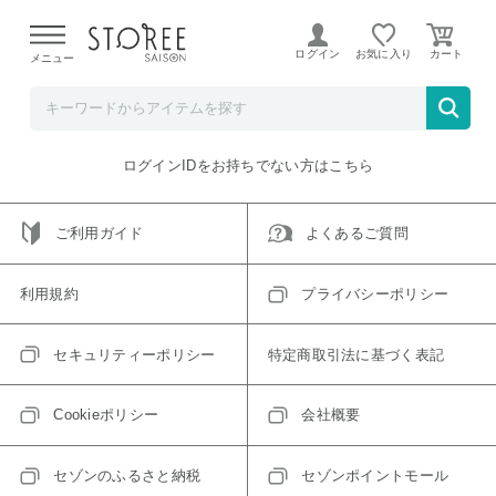
【熊本県での地震による影響について】
令和8年熊本地震に
よる配送遅延が発生しております。
ログイン
お気に入り
メニュー
ご指定のアイテムは取り扱い終了、またはただいま取り扱い
できないアイテムです。
トップへ戻る
ログインIDをお持ちでない方はこちら
ご利用ガイド
よくあるご質問
利用規約
プライバシーポリシー
セキュリティーポリシー
特定商取引法に基づく表記
Cookieポリシー
会社概要
セゾンのふるさと納税
セゾンポイントモール